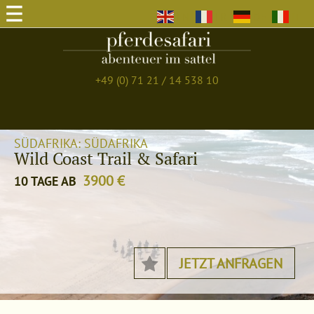
EN
FR
DE
IT
+49 (0) 71 21 / 14 538 10
SÜDAFRIKA: SÜDAFRIKA
Wild Coast Trail & Safari
3900 €
10 TAGE AB
JETZT ANFRAGEN