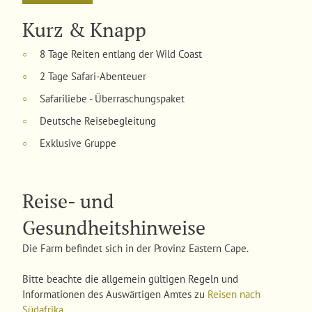
Begleitet wird diese besondere Reise persönlich von
Kurz & Knapp
unserer Mitarbeiterin Alexa - mit Herz, Erfahrung und
Leidenschaft für besondere Reiterlebnisse.
8 Tage Reiten entlang der Wild Coast
○
Im Oktober 2015 waren wir mit Ingrid Klimke unterwegs auf
2 Tage Safari-Abenteuer
○
diesem Ritt!
Hier geht´s zum Reiseblog
Safariliebe - Überraschungspaket
○
Deutsche Reisebegleitung
○
Exklusive Gruppe
○
Reise- und
Gesundheitshinweise
Die Farm befindet sich in der Provinz Eastern Cape.
Bitte beachte die allgemein gültigen Regeln und
Informationen des Auswärtigen Amtes zu
Reisen nach
Südafrika
.