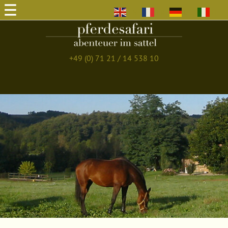
EN
FR
DE
IT
+49 (0) 71 21 / 14 538 10