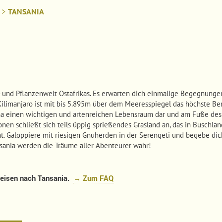
>
TANSANIA
r- und Pflanzenwelt Ostafrikas. Es erwarten dich einmalige Begegnung
ilimanjaro ist mit bis 5.895m über dem Meeresspiegel das höchste Ber
Fauna einen wichtigen und artenreichen Lebensraum dar und am Fuße des
nen schließt sich teils üppig sprießendes Grasland an, das in Buschlan
t. Galoppiere mit riesigen Gnuherden in der Serengeti und begebe dic
nsania werden die Träume aller Abenteurer wahr!
 Reisen nach Tansania.
→ Zum FAQ