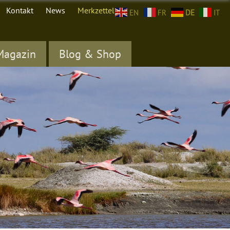
Kontakt
News
Merkzettel (
0
)
EN
FR
DE
IT
Magazin
Blog & Shop