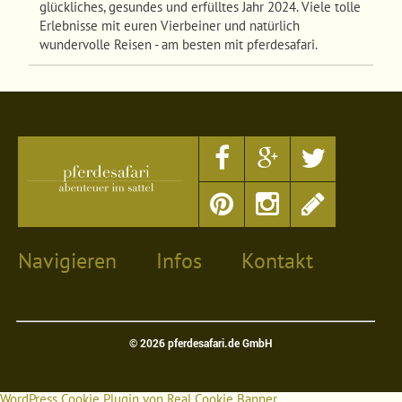
glückliches, gesundes und erfülltes Jahr 2024. Viele tolle
Erlebnisse mit euren Vierbeiner und natürlich
wundervolle Reisen - am besten mit pferdesafari.
Navigieren
Infos
Kontakt
Team
ARB
Kontakt
Jobs
Magazin Safariliebe
Gutschein
Impressum
© 2026 pferdesafari.de GmbH
Reite zu deiner
Datenschutzhinweise
Freude
WordPress Cookie Plugin von Real Cookie Banner
Newsletteranmeldung