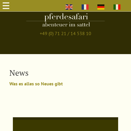
EN
FR
DE
IT
+49 (0) 71 21 / 14 538 10
News
Was es alles so Neues gibt