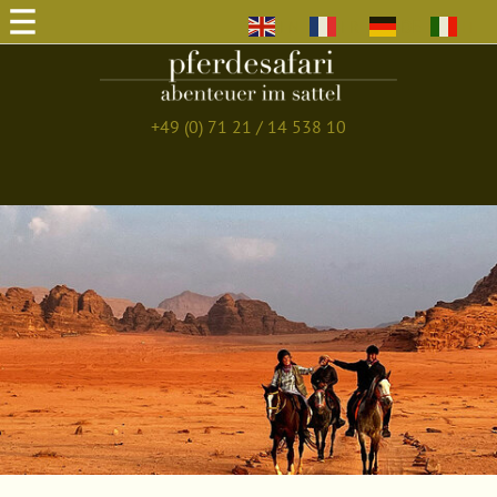
EN
FR
DE
IT
+49 (0) 71 21 / 14 538 10