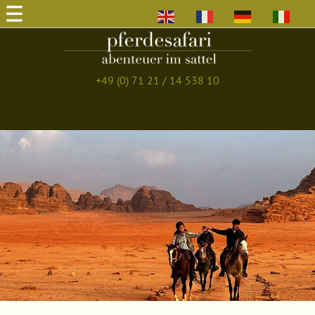
EN
FR
DE
IT
+49 (0) 71 21 / 14 538 10