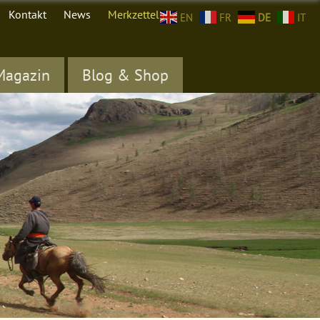
Kontakt
News
Merkzettel (
0
)
EN
FR
DE
IT
Magazin
Blog & Shop