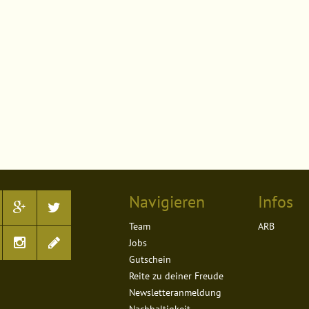
Navigieren
Infos
Team
ARB
Jobs
Gutschein
Reite zu deiner Freude
Newsletteranmeldung