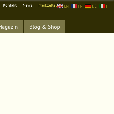
Kontakt
News
Merkzettel (
0
)
EN
FR
DE
IT
Magazin
Blog & Shop