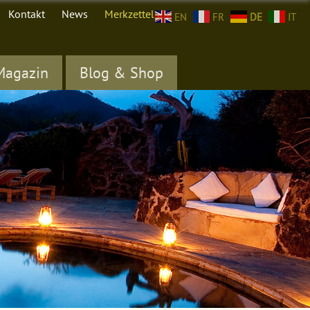
Kontakt
News
Merkzettel (
0
)
EN
FR
DE
IT
Magazin
Blog & Shop