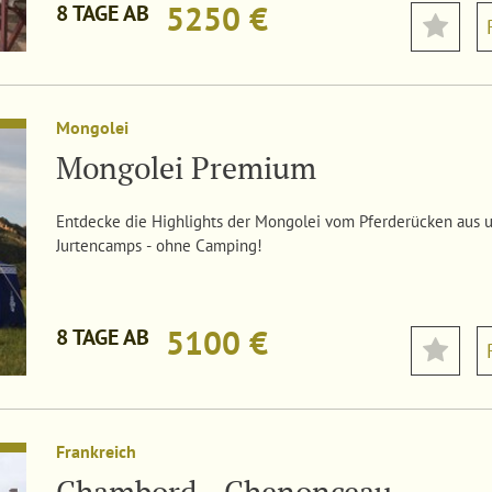
5250 €
8 TAGE AB
Mongolei
Mongolei Premium
Entdecke die Highlights der Mongolei vom Pferderücken aus u
Jurtencamps - ohne Camping!
5100 €
8 TAGE AB
Frankreich
Chambord - Chenonceau