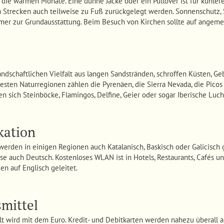
 die warmen Monate. Eine dünne Jacke oder ein Pullover ist für kühle
 da Strecken auch teilweise zu Fuß zurückgelegt werden. Sonnenschutz,
mer zur Grundausstattung. Beim Besuch von Kirchen sollte auf angem
ndschaftlichen Vielfalt aus langen Sandstränden, schroffen Küsten, Ge
esten Naturregionen zählen die Pyrenäen, die Sierra Nevada, die Picos
en sich Steinböcke, Flamingos, Delfine, Geier oder sogar Iberische Luc
ation
erden in einigen Regionen auch Katalanisch, Baskisch oder Galicisch 
ise auch Deutsch. Kostenloses WLAN ist in Hotels, Restaurants, Cafés u
en auf Englisch geleitet.
mittel
 wird mit dem Euro. Kredit- und Debitkarten werden nahezu überall ak