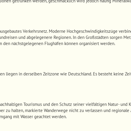
gionen getrunken werden, geschmacklich wird jedoch häufig Mineralwa
 ausgebautes Verkehrsnetz. Moderne Hochgeschwindigkeitszüge verbind
undreisen und abgelegenere Regionen. In den Großstädten sorgen Met
on den nächstgelegenen Flughäfen können organisiert werden.
en liegen in derselben Zeitzone wie Deutschland. Es besteht keine Zei
achhaltigen Tourismus und den Schutz seiner vielfältigen Natur- und
er zu halten, markierte Wanderwege nicht zu verlassen und regionale 
Umgang mit Wasser geachtet werden.