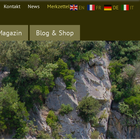
Kontakt
News
Merkzettel (
0
)
EN
FR
DE
IT
Magazin
Blog & Shop