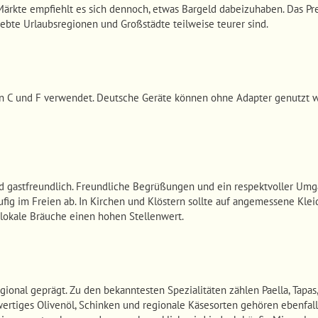
 Märkte empfiehlt es sich dennoch, etwas Bargeld dabeizuhaben. Das Pre
ebte Urlaubsregionen und Großstädte teilweise teurer sind.
n C und F verwendet. Deutsche Geräte können ohne Adapter genutzt 
und gastfreundlich. Freundliche Begrüßungen und ein respektvoller Um
ig im Freien ab. In Kirchen und Klöstern sollte auf angemessene Klei
 lokale Bräuche einen hohen Stellenwert.
egional geprägt. Zu den bekanntesten Spezialitäten zählen Paella, Tapas
ertiges Olivenöl, Schinken und regionale Käsesorten gehören ebenfalls