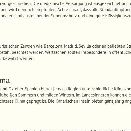
n vorgeschrieben. Die medizinische Versorgung ist ausgezeichnet und
erung wird dennoch empfohlen. Achte darauf, dass alle Standardimpfu
onaten sind ausreichender Sonnenschutz und eine gute Flüssigkeitszu
touristischen Zentren wie Barcelona, Madrid, Sevilla oder an beliebten S
ahl beachtet werden. Wertsachen sollten insbesondere in öffentliche
ufbewahrt werden.
ima
l und Oktober. Spanien bietet je nach Region unterschiedliche Klimaz
mit heißen Sommern und milden Wintern. Im Landesinneren können di
chteres Klima geprägt ist. Die Kanarischen Inseln bieten ganzjährig 