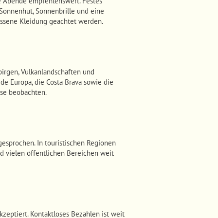
re Abende empfehlenswert. Festes
 Sonnenhut, Sonnenbrille und eine
essene Kleidung geachtet werden.
birgen, Vulkanlandschaften und
 de Europa, die Costa Brava sowie die
hse beobachten.
gesprochen. In touristischen Regionen
nd vielen öffentlichen Bereichen weit
zeptiert. Kontaktloses Bezahlen ist weit