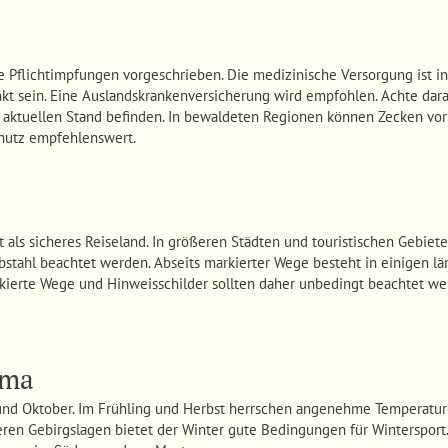
 Pflichtimpfungen vorgeschrieben. Die medizinische Versorgung ist in
kt sein. Eine Auslandskrankenversicherung wird empfohlen. Achte dara
aktuellen Stand befinden. In bewaldeten Regionen können Zecken vo
hutz empfehlenswert.
als sicheres Reiseland. In größeren Städten und touristischen Gebiete
tahl beachtet werden. Abseits markierter Wege besteht in einigen lä
ierte Wege und Hinweisschilder sollten daher unbedingt beachtet werd
ima
 und Oktober. Im Frühling und Herbst herrschen angenehme Temperatu
ren Gebirgslagen bietet der Winter gute Bedingungen für Wintersport.