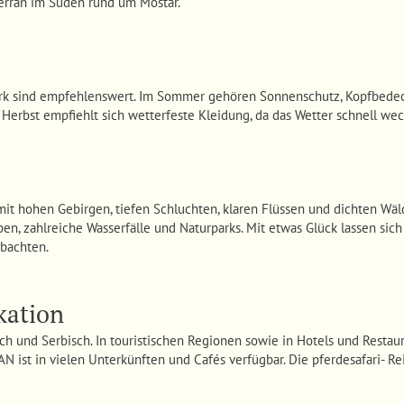
erran im Süden rund um Mostar.
k sind empfehlenswert. Im Sommer gehören Sonnenschutz, Kopfbedec
 Herbst empfiehlt sich wetterfeste Kleidung, da das Wetter schnell wec
t hohen Gebirgen, tiefen Schluchten, klaren Flüssen und dichten Wäld
n, zahlreiche Wasserfälle und Naturparks. Mit etwas Glück lassen sich
obachten.
ation
ch und Serbisch. In touristischen Regionen sowie in Hotels und Restau
N ist in vielen Unterkünften und Cafés verfügbar. Die pferdesafari- Re