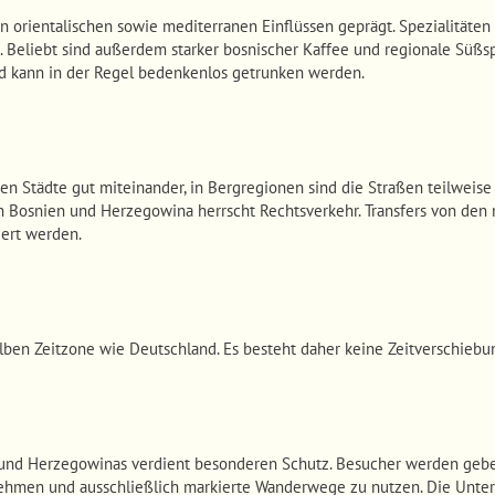
n orientalischen sowie mediterranen Einflüssen geprägt. Spezialitäten 
 Beliebt sind außerdem starker bosnischer Kaffee und regionale Süßspe
d kann in der Regel bedenkenlos getrunken werden.
en Städte gut miteinander, in Bergregionen sind die Straßen teilweis
 In Bosnien und Herzegowina herrscht Rechtsverkehr. Transfers von de
iert werden.
lben Zeitzone wie Deutschland. Es besteht daher keine Zeitverschiebu
und Herzegowinas verdient besonderen Schutz. Besucher werden gebet
nehmen und ausschließlich markierte Wanderwege zu nutzen. Die Unter