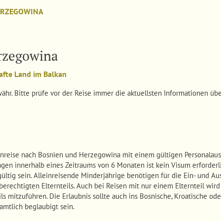
ERZEGOWINA
rzegowina
afte Land im Balkan
ähr. Bitte prüfe vor der Reise immer die aktuellsten Informationen üb
Einreise nach Bosnien und Herzegowina mit einem gültigen Personalaus
Tagen innerhalb eines Zeitraums von 6 Monaten ist kein Visum erforde
tig sein. Alleinreisende Minderjährige benötigen für die Ein- und Ausr
erechtigten Elternteils. Auch bei Reisen mit nur einem Elternteil wi
ls mitzuführen. Die Erlaubnis sollte auch ins Bosnische, Kroatische od
amtlich beglaubigt sein.