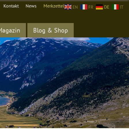
Kontakt
News
Merkzettel (
0
)
EN
FR
DE
IT
Magazin
Blog & Shop